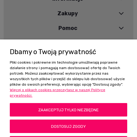
Zakupy
Pomoc
Moje konto
Dbamy o Twoją prywatność
Pliki cookies i pokrewne im technologie umożliwiają poprawne
Szybki kontakt
działanie strony i pomagają nam dostosować ofertę do Twoich
potrzeb. Możesz zaakceptować wykorzystanie przez nas
wszystkich tych plików i przejść do sklepu lub dostosować użycie
Zamówienia:
plików do swoich preferencji, wybierając opcję "Dostosuj zgody".
+48 668 525 914
Więcej o plikach cookies przeczytasz w naszej Polityce
+48 502 780 962
prywatności.
sklep@eremcosmetics.pl
Adres stacjonarny
ZAAKCEPTUJ TYLKO NIEZBĘDNE
ul. Hiszpańska 1
75-430 Koszalin
DOSTOSUJ ZGODY
Dane do przelewu
Erem Cosmetics