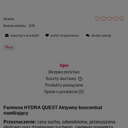
Ocena:
Kod produktu:
270
zapytaj o produkt
poleć znajomemu
dodaj opinię
Opis
Bezpieczeństwo
Koszty dostawy
Cena nie zawiera ewent
Produkty powiązane
płatności
Opinie o produkcie (0)
Farmona HYDRA QUEST Aktywny koncentrat
nawilżający
Przeznaczenie:
cera sucha, odwodniona, przesuszona
słońcem oraz działaniem suchego, ciepłego powietrza