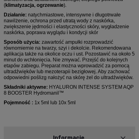
(
klimatyzacja, ogrzewanie
).
Działanie:
natychmiastowe, intensywne i długotrwałe
nawilżenie, ochrona przed utratą wody z naskórka,
zwiększenie jędrności i elastyczności skóry, wygładzenie
naskórka, poprawa wyglądu i kondycji skór
Sposób użycia:
zawartość ampułki rozprowadzić
równomiernie na twarzy, szyi i dekolcie. Rekomendowana
aplikacja także na okolice oczu i ust. Pozostawić na około 5
minut do wchłonięcia. Nie zmywać. Przejść do kolejnych
etapów zabiegu. Preparat można wprowadzić za pomocą
ultradźwięków lub mezoterapii bezigłowej. Aby zachować
odpowiedni poślizg nałożyć na skórę żel do ultradźwięków.
Składniki aktywne:
HYALURON INTENSE SYSTEM AQP
8 BOOSTER Hydromanil™
Pojemność :
1x 5ml lub 10x 5ml
Informacje