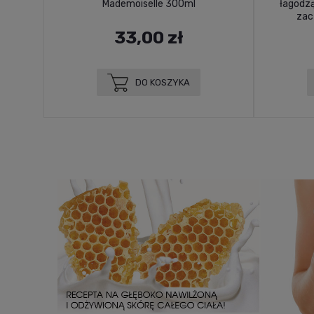
Mademoiselle 300ml
łagodz
zac
33,00 zł
DO KOSZYKA