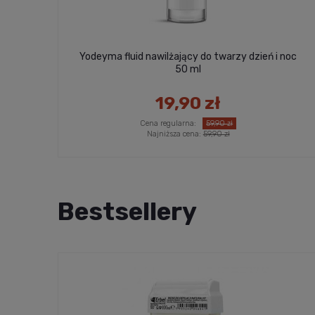
Yodeyma fluid nawilżający do twarzy dzień i noc
50 ml
19,90 zł
Cena regularna:
59,90 zł
Najniższa cena:
59,90 zł
Bestsellery