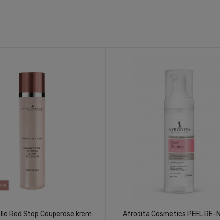
lle Red Stop Couperose krem
Afrodita Cosmetics PEEL RE-