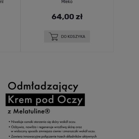
ml
Mleko
64,00 zł
DO KOSZYKA