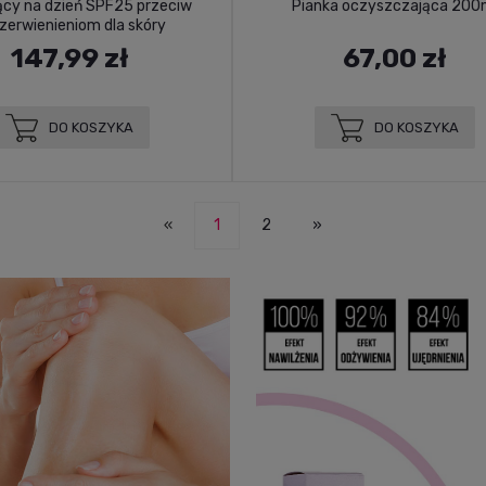
ący na dzień SPF25 przeciw
Pianka oczyszczająca 200
zerwienieniom dla skóry
naczynkowej 50ml
147,99 zł
67,00 zł
DO KOSZYKA
DO KOSZYKA
«
1
2
»