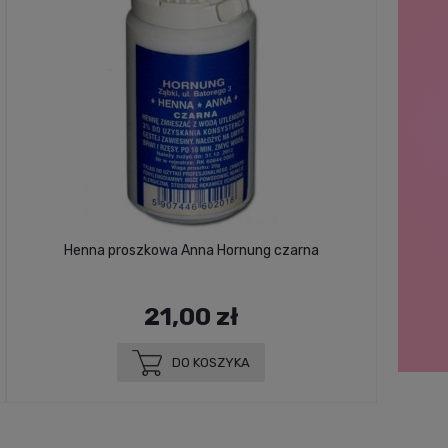
Henna proszkowa Anna Hornung czarna
21,00 zł
DO KOSZYKA