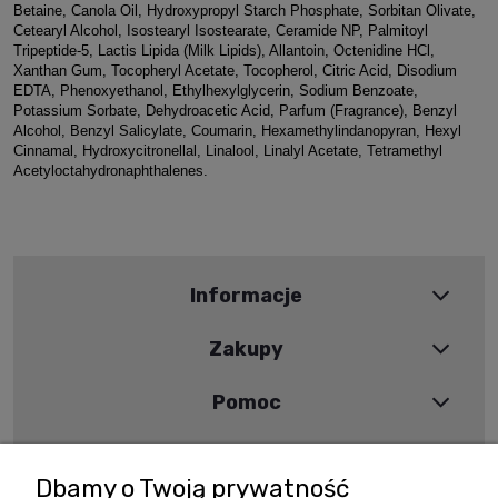
Betaine, Canola Oil, Hydroxypropyl Starch Phosphate, Sorbitan Olivate,
Cetearyl Alcohol, Isostearyl Isostearate, Ceramide NP, Palmitoyl
Tripeptide-5, Lactis Lipida (Milk Lipids), Allantoin, Octenidine HCl,
Xanthan Gum, Tocopheryl Acetate, Tocopherol, Citric Acid, Disodium
EDTA, Phenoxyethanol, Ethylhexylglycerin, Sodium Benzoate,
Potassium Sorbate, Dehydroacetic Acid, Parfum (Fragrance), Benzyl
Alcohol, Benzyl Salicylate, Coumarin, Hexamethylindanopyran, Hexyl
Cinnamal, Hydroxycitronellal, Linalool, Linalyl Acetate, Tetramethyl
Acetyloctahydronaphthalenes.
Informacje
Zakupy
Pomoc
Moje konto
Dbamy o Twoją prywatność