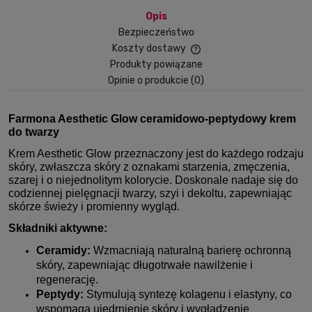
Opis
Bezpieczeństwo
Koszty dostawy
Cena nie zawiera ewent
Produkty powiązane
płatności
Opinie o produkcie (0)
Farmona Aesthetic Glow ceramidowo-peptydowy krem
do twarzy
Krem Aesthetic Glow przeznaczony jest do każdego rodzaju
skóry, zwłaszcza skóry z oznakami starzenia, zmęczenia,
szarej i o niejednolitym kolorycie. Doskonale nadaje się do
codziennej pielęgnacji twarzy, szyi i dekoltu, zapewniając
skórze świeży i promienny wygląd.
Składniki aktywne:
Ceramidy:
Wzmacniają naturalną barierę ochronną
skóry, zapewniając długotrwałe nawilżenie i
regenerację.
Peptydy:
Stymulują syntezę kolagenu i elastyny, co
wspomaga ujędrnienie skóry i wygładzenie