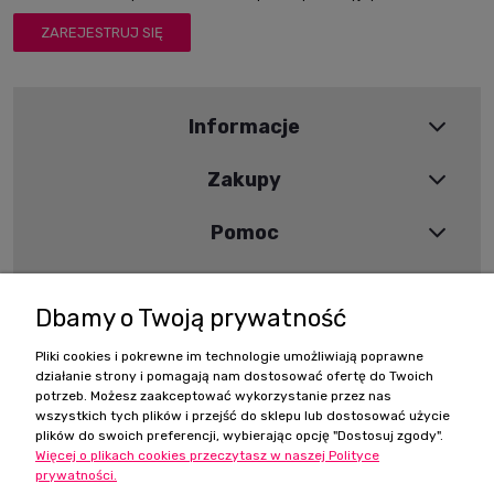
ZAREJESTRUJ SIĘ
Informacje
Zakupy
Pomoc
Moje konto
Dbamy o Twoją prywatność
Pliki cookies i pokrewne im technologie umożliwiają poprawne
Szybki kontakt
działanie strony i pomagają nam dostosować ofertę do Twoich
potrzeb. Możesz zaakceptować wykorzystanie przez nas
wszystkich tych plików i przejść do sklepu lub dostosować użycie
Zamówienia:
plików do swoich preferencji, wybierając opcję "Dostosuj zgody".
+48 668 525 914
Więcej o plikach cookies przeczytasz w naszej Polityce
+48 502 780 962
prywatności.
sklep@eremcosmetics.pl