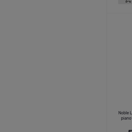
Noble 
pian