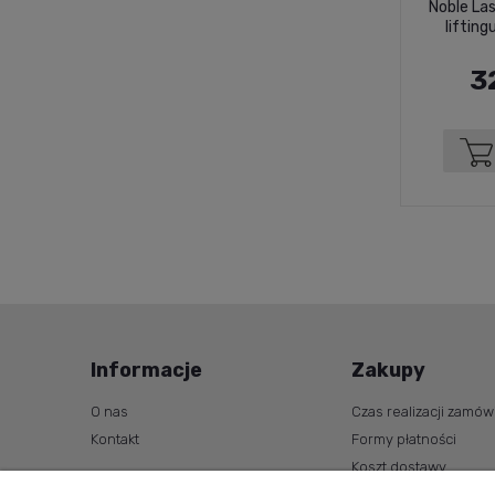
Noble Las
lifting
3
Informacje
Zakupy
O nas
Czas realizacji zamów
Kontakt
Formy płatności
Koszt dostawy
Zwroty i reklamacje