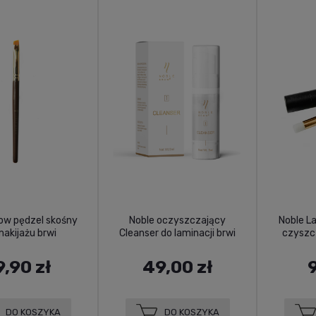
ow pędzel skośny
Noble oczyszczający
Noble L
akijażu brwi
Cleanser do laminacji brwi
czyszcz
9,90 zł
49,00 zł
9
DO KOSZYKA
DO KOSZYKA