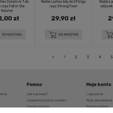
hes Cream nr 1 do
Noble Lashes klej do liftingu
Noble L
u rzęs Fall in the
rzęs Strong Fixer
odżywka
Volume
2,00 zł
29,90 zł
2
DO KOSZYKA
DO KOSZYKA
«
1
2
3
4
5
Pomoc
Moje konto
ienia
Jak kupować?
Logowanie
Ustawienia plików cookies
Moje zamówienia
Częste pytania
Przechowalnia
Polityka Prywatności
Ustawienia konta