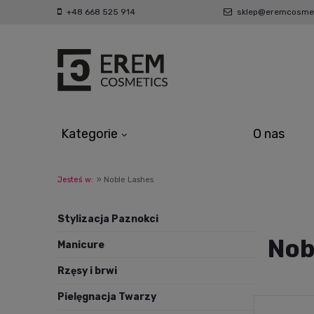
+48 668 525 914
sklep@eremcosmet
Kategorie
O nas
Jesteś w:
»
Noble Lashes
Stylizacja Paznokci
Nob
Manicure
Rzęsy i brwi
Pielęgnacja Twarzy