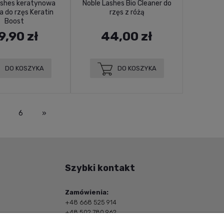
ashes keratynowa
Noble Lashes Bio Cleaner do
 do rzęs Keratin
rzęs z różą
Boost
9,90 zł
44,00 zł
DO KOSZYKA
DO KOSZYKA
6
»
Szybki kontakt
Zamówienia:
+48 668 525 914
+48 502 780 962
sklep@eremcosmetics.pl