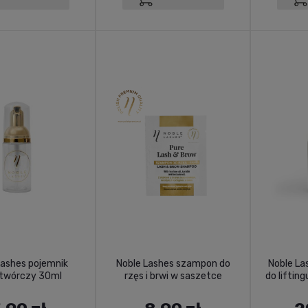
Lashes pojemnik
Noble Lashes szampon do
Noble La
otwórczy 30ml
rzęs i brwi w saszetce
do lifting