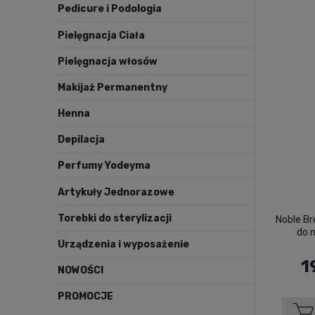
Pedicure i Podologia
Pielęgnacja Ciała
Pielęgnacja włosów
Makijaż Permanentny
Henna
Depilacja
Perfumy Yodeyma
Artykuły Jednorazowe
Torebki do sterylizacji
Noble Br
do m
Urządzenia i wyposażenie
1
NOWOŚCI
PROMOCJE