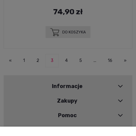
74,90 zł
DO KOSZYKA
«
1
2
3
4
5
...
16
»
Informacje
Zakupy
Pomoc
Moje konto